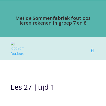
Met de Sommenfabriek foutloos
leren rekenen in groep 7 en 8
Les 27 |tijd 1