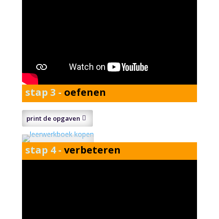
stap 3 -
oefenen
print de opgaven
stap 4 -
verbeteren