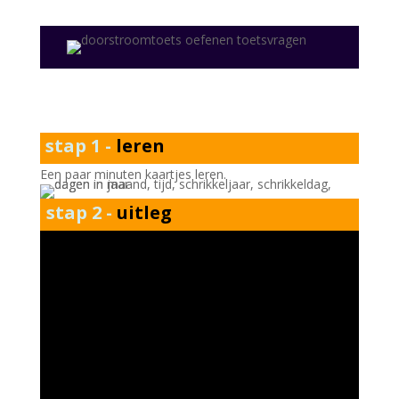
stap 1 -
leren
Een paar minuten kaartjes leren.
stap 2 -
uitleg